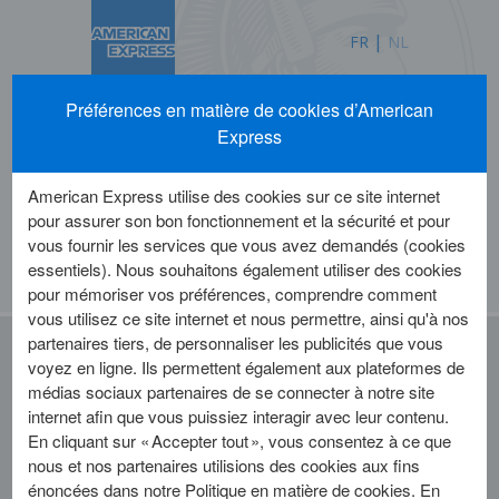
|
FR
NL
Préférences en matière de cookies d’American
Carte Platinum Metal American
Express
®
Express
American Express utilise des cookies sur ce site internet
pour assurer son bon fonctionnement et la sécurité et pour
vous fournir les services que vous avez demandés (cookies
essentiels). Nous souhaitons également utiliser des cookies
pour mémoriser vos préférences, comprendre comment
vous utilisez ce site internet et nous permettre, ainsi qu'à nos
partenaires tiers, de personnaliser les publicités que vous
voyez en ligne. Ils permettent également aux plateformes de
Cotisation Carte: 65 €/mois
médias sociaux partenaires de se connecter à notre site
MR Booster: +10 €/mois
internet afin que vous puissiez interagir avec leur contenu.
(optionnel)
En cliquant sur « Accepter tout », vous consentez à ce que
nous et nos partenaires utilisions des cookies aux fins
énoncées dans notre Politique en matière de cookies. En